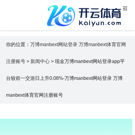
你的位置：
万博manbext网站登录 万博manbext体育官网
注册账号
>
新闻中心
> 现金万博manbext网站登录app平
台较前一交游日上升0.08%-万博manbext网站登录 万博
manbext体育官网注册账号