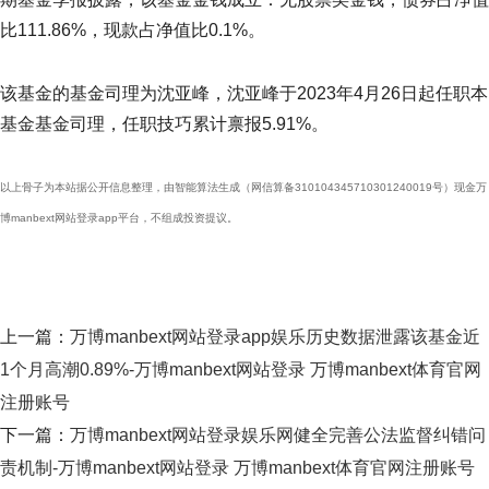
比111.86%，现款占净值比0.1%。
该基金的基金司理为沈亚峰，沈亚峰于2023年4月26日起任职本
基金基金司理，任职技巧累计禀报5.91%。
以上骨子为本站据公开信息整理，由智能算法生成（网信算备310104345710301240019号）现金万
博manbext网站登录app平台，不组成投资提议。
上一篇：
万博manbext网站登录app娱乐历史数据泄露该基金近
1个月高潮0.89%-万博manbext网站登录 万博manbext体育官网
注册账号
下一篇：
万博manbext网站登录娱乐网健全完善公法监督纠错问
责机制-万博manbext网站登录 万博manbext体育官网注册账号