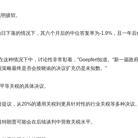
说明疲软。
动日下落的情况下，其六个月后的中位答复率为-1.9%，且一年
这种情况下中，讨论性非常彰着，”Goepfert知道。“新一届
税策略最终是否会按晓谕的决议扩充仍是未知数。”
谓平等关税的具体决议。
提议，从20%的通用关税到更具针对性的行业关税等多种决议
道特朗普可能会在后续谈判中营救关税水平。