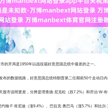
间股市的开局是1950年以战役届好意思国总统中最差的之一。
fert周三发布的数据线路，好意思国总统特朗普第二任期前50个走动日
天股市说明更差，分辨是理查德·尼克松（跌7.2%）和乔治·W·布什
·F·肯尼迪（涨9.4%）、巴拉克·奥巴马（涨5.7%）和比尔·