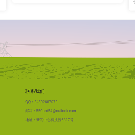
联系我们
QQ：24892687072
邮箱：550ccd54@outlook.com
地址：新闻中心科技园6817号