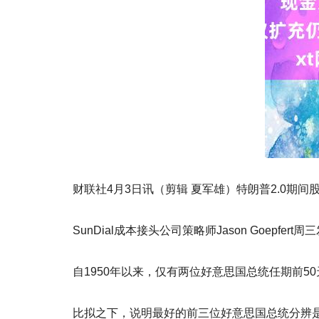
财联社4月3日讯（剪辑 夏军雄）特朗普2.0期
SunDial成本接头公司策略师Jason Goep
自1950年以来，仅有两位好意思国总统任期前50
比拟之下，说明最好的前三位好意思国总统分辨是约翰