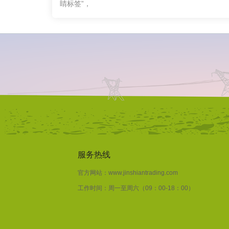
睛标签”，
服务热线
官方网站：www.jinshiantrading.com
工作时间：周一至周六（09：00-18：00）