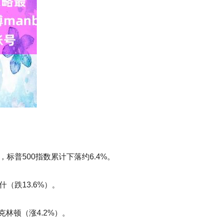
内，标普500指数累计下落约6.4%。
（跌13.6%）。
克林顿（涨4.2%）。