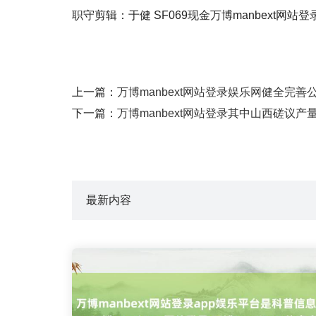
职守剪辑：于健 SF069现金万博manbext网站登
上一篇：
万博manbext网站登录娱乐网健全完善公
下一篇：
万博manbext网站登录其中山西磋议产量分
最新内容