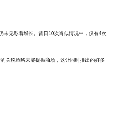
后仍未见彰着增长。昔日10次肖似情况中，仅有4次
政府的关税策略未能提振商场，这让同时推出的好多
。