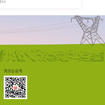
笼54
关注公众号