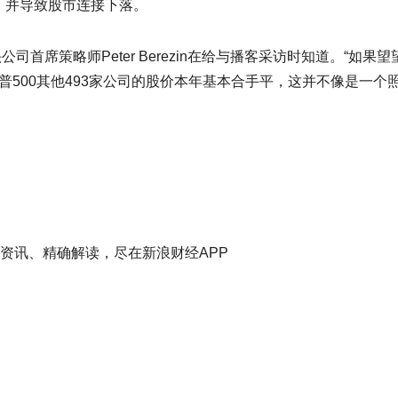
，并导致股市连接下落。
公司首席策略师Peter Berezin在给与播客采访时知道。“
普500其他493家公司的股价本年基本合手平，这并不像是一个
资讯、精确解读，尽在新浪财经APP