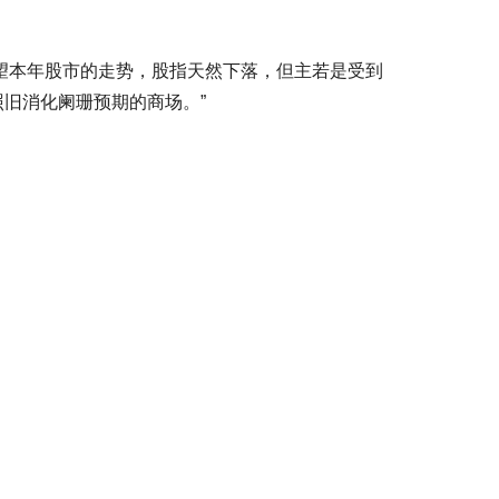
如果望望本年股市的走势，股指天然下落，但主若是受到
照旧消化阑珊预期的商场。”