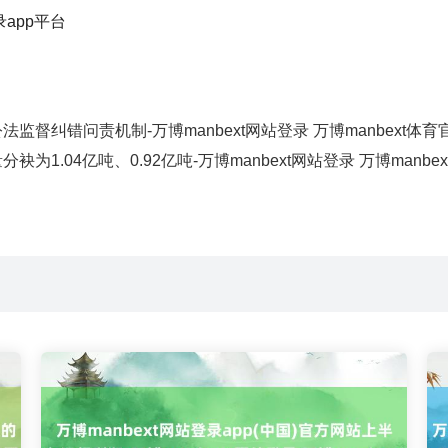
录app平台
法监督纠错问责机制-万博manbext网站登录 万博manbext体
袂为1.04亿吨、0.92亿吨-万博manbext网站登录 万博manb