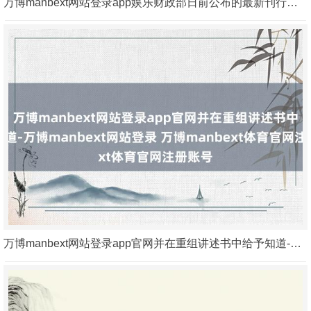
万博manbext网站登录app娱乐财政部日前公布的最新刊行安排闪现-万博manbext网站登录 万博manbext体育官网注册账号
万博manbext网站登录app官网并在重组讲述书中给予知道-万博manbext网站登录 万博manbext体育官网注册账号