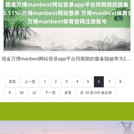
现金万博manbext网站登录app平台同期期的拨备隐秘率为130.51%-万博manbext网站登录 万博manbext体育官网注册账号
首页
上一页
1
2
3
4
5
6
7
8
9
10
11
下一页
末页
共
86
页
686
条记录