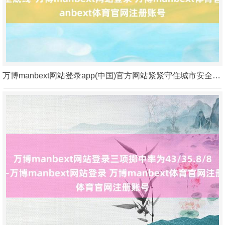
万博manbext网站登录app(中国)官方网站紧紧守住城市安全底线-万博manbext网站登录 万博manbext体育官网注册账号