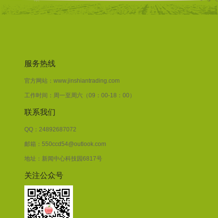
服务热线
官方网站：www.jinshiantrading.com
工作时间：周一至周六（09：00-18：00）
联系我们
QQ：24892687072
邮箱：550ccd54@outlook.com
地址：新闻中心科技园6817号
关注公众号