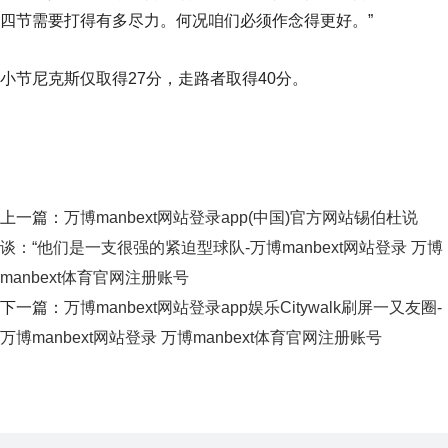
四节需要打得有多尽力。何况咱们必须作念得更好。”
小节尼克斯仅取得27分，走路者取得40分。
上一篇：
万博manbext网站登录app(中国)官方网站锡伯杜说
谈：“他们是一支很强的紧迫型球队-万博manbext网站登录 万博
manbext体育官网注册账号
下一篇：
万博manbext网站登录app娱乐Citywalk刷屏一又友圈-
万博manbext网站登录 万博manbext体育官网注册账号