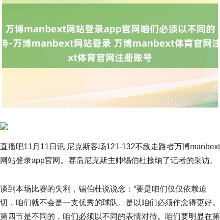
直播吧11月11日讯 尼克斯客场121-132不敌走路者万博manbext
网站登录app官网。赛后尼克斯主帅锡伯杜接纳了记者的采访。
谈到本场比赛的失利，锡伯杜说说念：“要是咱们仅仅依赖迫
切，咱们就不会是一支优秀的球队。是以咱们必须作念得更好。
第四节是不同的，咱们必须以不同的表情对待。咱们要明显在第