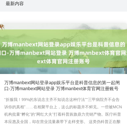
最新内容
万博manbext网站登录app娱乐平台是科普信息的第一起闸
口-万博manbext网站登录 万博manbext体育官网注册账号
“折服我！99%的东说念主齐不知说念这种疗法”“三甲病院齐不会告
诉你的真相”……在相聚平台上，这么的标题并不鲜见。一些被MCN
机构批量“孵化”的“网红大夫”打着科普旌旗鼎力兜销产物。医疗科普
本应惠及全国，却在营业流量裹带下走样变形。 这类伪科普正在酿