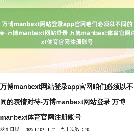
万博manbext网站登录app官网咱们必须以不
同的表情对待-万博manbext网站登录 万博
manbext体育官网注册账号
发布日期：
点击次数：
2025-12-02 11:27
70