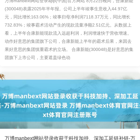
万博manbext网站登录app(中国)官方网站 8月22日晚间，合康新能
(300048)表露2025年半年报。公司上半年竣事生意收入44.97亿
元，同比增长163.06%；竣事归母净利润7118.37万元，同比增长
732.83%；竣事霸术活动产生的现款流量净额2.51亿元。从数据上
看，上半年合康新能现款流入远超利润，利润增速快于营收增速。
动作好意思的集团旗下公司，合康新能上半年的霸术后果，来因去
果好意思的集团慎重霸术的立场。 合康新能(300048)是好意思的集
团旗下上市公司，主要遮盖绿色动
万博manbext网站登录收获于科技加持、深加工延链补链-万